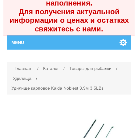
наполнения.
Для получения актуальной
информации о ценах и остатках
свяжитесь с нами.
MENU
Главная
Имя атрибута
Значение атрибута
Главная
/
Каталог
/
Товары для рыбалки
/
Каталог
Удилища
/
Удилище карповое Kaida Noblest 3.9м 3.5LBs
Контакты
Личный кабинет
Поиск