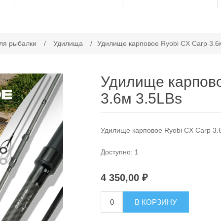
ачение атрибута
ля рыбалки
/
Удилища
/
Удилище карповое Ryobi CX Carp 3.6
Удилище карпово
3.6м 3.5LBs
Удилище карповое Ryobi CX Carp 3.
Доступно:
1
4 350,00 ₽
В КОРЗИНУ