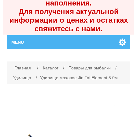
наполнения.
Для получения актуальной
информации о ценах и остатках
свяжитесь с нами.
MENU
Главная
Имя атрибута
Значение атрибута
Главная
/
Каталог
/
Товары для рыбалки
/
Каталог
Удилища
/
Удилище маховое Jin Tai Element 5.0м
Контакты
Личный кабинет
Поиск