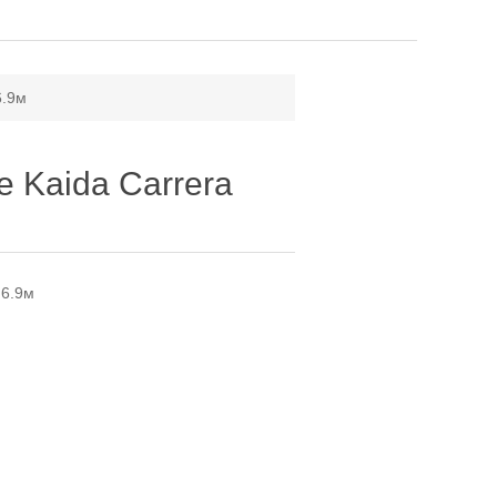
6.9м
 Kaida Carrera
 6.9м