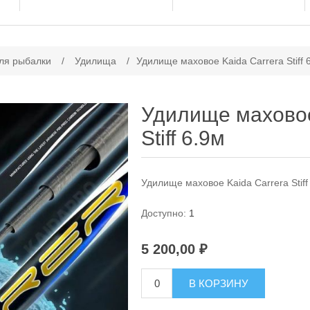
ачение атрибута
ля рыбалки
/
Удилища
/
Удилище маховое Kaida Carrera Stiff 
Удилище маховое
Stiff 6.9м
Удилище маховое Kaida Carrera Stiff
Доступно:
1
5 200,00 ₽
В КОРЗИНУ