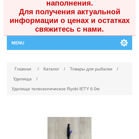
наполнения.
Для получения актуальной
информации о ценах и остатках
свяжитесь с нами.
MENU
Главная
Имя атрибута
Значение атрибута
Главная
/
Каталог
/
Товары для рыбалки
/
Каталог
Удилища
/
Удилище телескопическое Ryobi IETY 6.0м
Контакты
Личный кабинет
Поиск