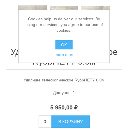
Cookies help us deliver our services. By
using our services, you agree to our use of
cookies.
OK
Удилище телескопическое
Спасательные средства
Learn more
Ryobi IETY 6.0м
Удилище телескопическое Ryobi IETY 6.0м
Доступно:
1
5 950,00 ₽
В КОРЗИНУ