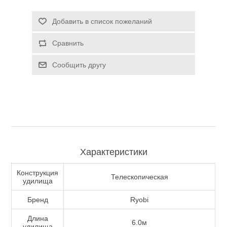
Туризм и Активный отдых
Добавить в список пожеланий
Сравнить
Сообщить другу
Характеристики
Одежда/Обувь
Конструкция
Телескопическая
удилища
Бренд
Ryobi
Длина
6.0м
удилища