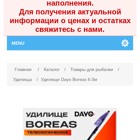
наполнения.
Для получения актуальной
информации о ценах и остатках
свяжитесь с нами.
MENU
Главная
Имя атрибута
Значение атрибута
Главная
/
Каталог
/
Товары для рыбалки
/
Каталог
Удилища
/
Удилище Dayo Boreas 6.0м
Контакты
Личный кабинет
Поиск