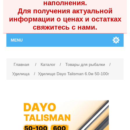
наполнения.
Для получения актуальной
информации о ценах и остатках
свяжитесь с нами.
MENU
Главная
Имя атрибута
Значение атрибута
Главная
/
Каталог
/
Товары для рыбалки
/
Каталог
Удилища
/
Удилище Dayo Talisman 6.0м 50-100г
Контакты
Личный кабинет
Поиск