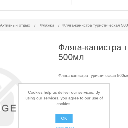
ачение атрибута
 Активный отдых
/
Фляжки
/
Фляга-канистра туристическая 50
Фляга-канистра 
500мл
Фляга-канистра туристическая 500м
Доступно:
2
Cookies help us deliver our services. By
using our services, you agree to our use of
1 900,00 ₽
cookies.
В КОРЗИНУ
OK