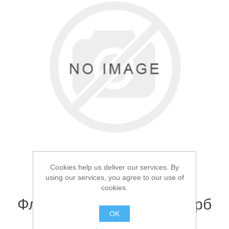
Товары для рыбалки
Cookies help us deliver our services. By
using our services, you agree to our use of
cookies.
Аксессуары для лодок
Фляга металлическая Герб
OK
России 473мл 16oz