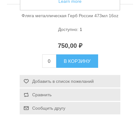
Learn more
Фляга металлическая Герб России 473мл 16oz
Доступно:
1
750,00 ₽
Спасательные средства
В КОРЗИНУ
Добавить в список пожеланий
Сравнить
Сообщить другу