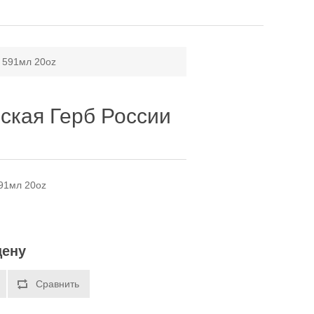
 591мл 20oz
ская Герб России
91мл 20oz
цену
Сравнить