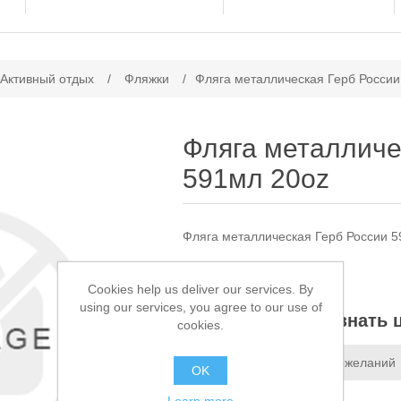
ачение атрибута
 Активный отдых
/
Фляжки
/
Фляга металлическая Герб России
Фляга металличе
591мл 20oz
Фляга металлическая Герб России 5
Доступно:
Нет в наличии
Cookies help us deliver our services. By
using our services, you agree to our use of
Звоните, чтобы узнать 
cookies.
Добавить в список пожеланий
OK
Сообщить другу