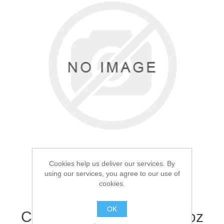
Товары для рыбалки
Cookies help us deliver our services. By
using our services, you agree to our use of
cookies.
Аксессуары для лодок
Фляга металлическая
OK
Светлая кожа 473мл 16oz