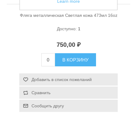
Learn more
Фляга металлическая Светлая кожа 473мл 16oz
Доступно:
1
750,00 ₽
Спасательные средства
В КОРЗИНУ
Добавить в список пожеланий
Сравнить
Сообщить другу