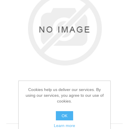
Товары для рыбалки
Cookies help us deliver our services. By
using our services, you agree to our use of
cookies.
Фляга с котелком
Аксессуары для лодок
Мультикам
OK
Learn more