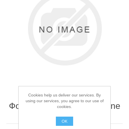
Товары для рыбалки
Cookies help us deliver our services. By
using our services, you agree to our use of
Фонарь кемпинговый Mifine
cookies.
Аксессуары для лодок
TL02
OK