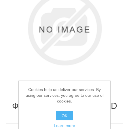
Товары для рыбалки
Cookies help us deliver our services. By
using our services, you agree to our use of
cookies.
Фонарь кемпинговый PLD
Аксессуары для лодок
HYD-107
OK
Learn more