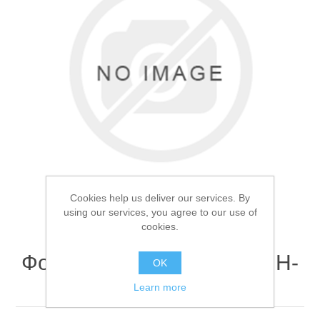
Товары для рыбалки
Cookies help us deliver our services. By
using our services, you agree to our use of
cookies.
Фонарь налобный Огонь H-
OK
Аксессуары для лодок
156
Learn more