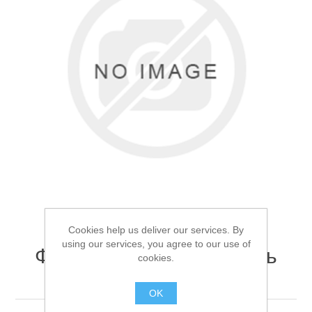
Товары для рыбалки
Cookies help us deliver our services. By
using our services, you agree to our use of
Фонарь налобный Огонь
cookies.
Аксессуары для лодок
HT-833
OK