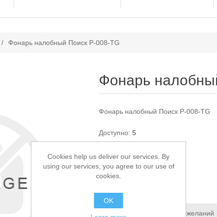
ачение атрибута
/
Фонарь налобный Поиск P-008-TG
Фонарь налобны
Фонарь налобный Поиск P-008-TG
Доступно:
5
Cookies help us deliver our services. By
2 550,00 ₽
using our services, you agree to our use of
cookies.
В КОРЗИНУ
OK
Добавить в список пожеланий