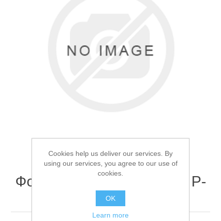
Товары для рыбалки
Cookies help us deliver our services. By
using our services, you agree to our use of
cookies.
Фонарь налобный Поиск P-
Аксессуары для лодок
2199-1H
OK
Learn more