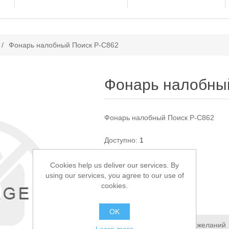
ачение атрибута
/
Фонарь налобный Поиск P-C862
Фонарь налобны
Фонарь налобный Поиск P-C862
Доступно:
1
Cookies help us deliver our services. By
1 100,00 ₽
using our services, you agree to our use of
cookies.
В КОРЗИНУ
OK
Добавить в список пожеланий