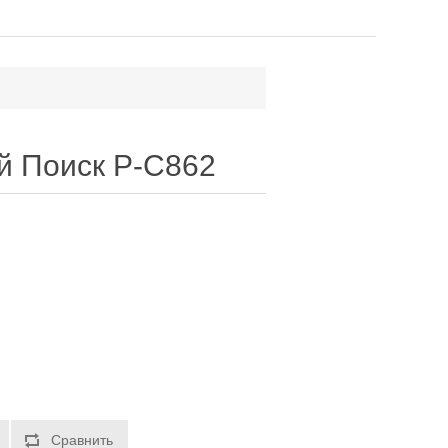
й Поиск P-C862
Сравнить