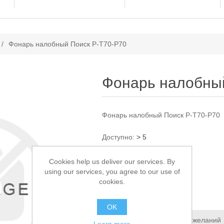
ачение атрибута
/
Фонарь налобный Поиск P-T70-P70
Фонарь налобный
Фонарь налобный Поиск P-T70-P70
Доступно:
> 5
Cookies help us deliver our services. By
1 450,00 ₽
using our services, you agree to our use of
cookies.
В КОРЗИНУ
OK
Добавить в список пожеланий