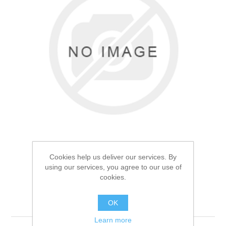
Товары для рыбалки
Cookies help us deliver our services. By
using our services, you agree to our use of
cookies.
Фонарь подствольный
Аксессуары для лодок
Поиск P-Q101-T6
OK
Learn more