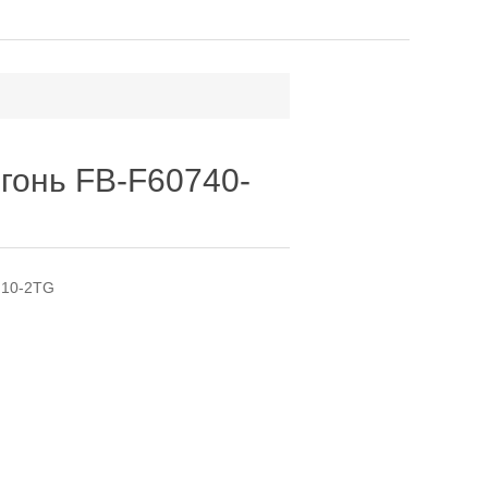
гонь FB-F60740-
M10-2TG