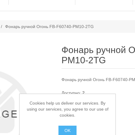
ачение атрибута
/
Фонарь ручной Огонь FB-F60740-PM10-2TG
Фонарь ручной О
PM10-2TG
Фонарь ручной Огонь FB-F60740-P
Доступно:
2
Cookies help us deliver our services. By
1 350,00 ₽
using our services, you agree to our use of
cookies.
В КОРЗИНУ
OK