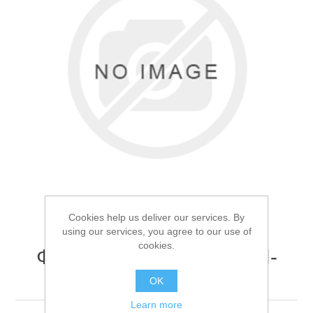
Товары для рыбалки
Cookies help us deliver our services. By
using our services, you agree to our use of
cookies.
Фонарь ручной Огонь H-
Аксессуары для лодок
3371-PM20-TG
OK
Learn more