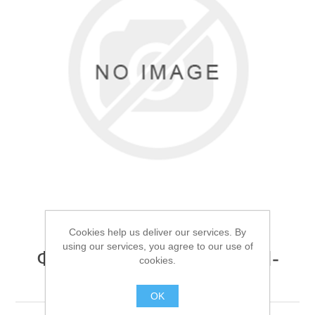
Товары для рыбалки
Cookies help us deliver our services. By
using our services, you agree to our use of
Фонарь ручной Огонь H-
cookies.
Аксессуары для лодок
717M
OK