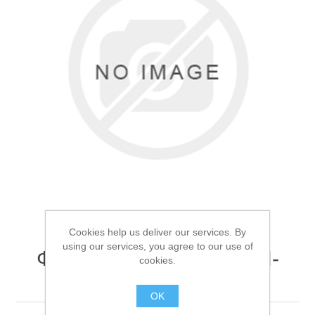
Товары для рыбалки
Cookies help us deliver our services. By
using our services, you agree to our use of
Фонарь ручной Огонь H-
cookies.
Аксессуары для лодок
889-T6
OK