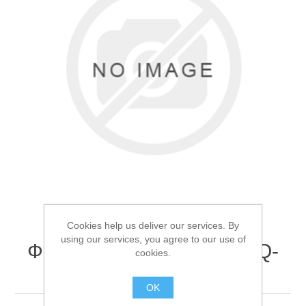
Товары для рыбалки
Cookies help us deliver our services. By
using our services, you agree to our use of
Фонарь ручной Огонь HQ-
cookies.
Аксессуары для лодок
200-TG
OK