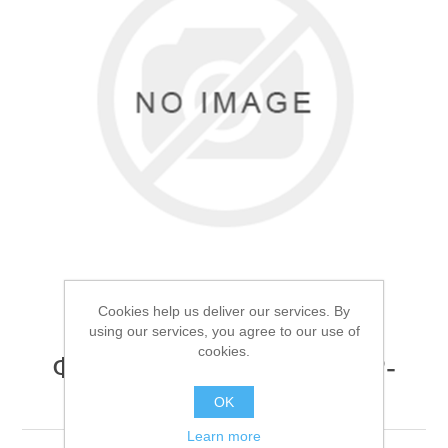
Товары для рыбалки
Cookies help us deliver our services. By
using our services, you agree to our use of
cookies.
Фонарь ручной Поиск P-
Аксессуары для лодок
770-T6
OK
Learn more