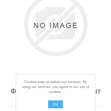
Товары для рыбалки
Cookies help us deliver our services. By
using our services, you agree to our use of
Фонарь ручной Следопыт
cookies.
Аксессуары для лодок
PF-PFL-L43
OK