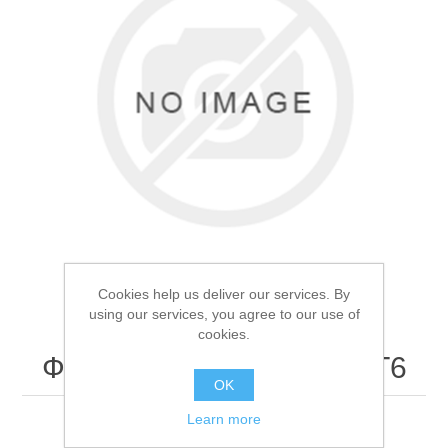
Товары для рыбалки
Cookies help us deliver our services. By
using our services, you agree to our use of
cookies.
Фонарь ручной BL-736-T6
Аксессуары для лодок
OK
Learn more
Фонарь ручной BL-736-T6