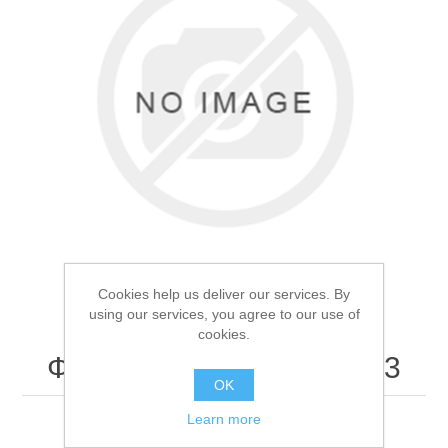
Товары для рыбалки
Cookies help us deliver our services. By
using our services, you agree to our use of
cookies.
Фонарь ручной BY-16003
Аксессуары для лодок
OK
Learn more
Фонарь ручной BY-16003