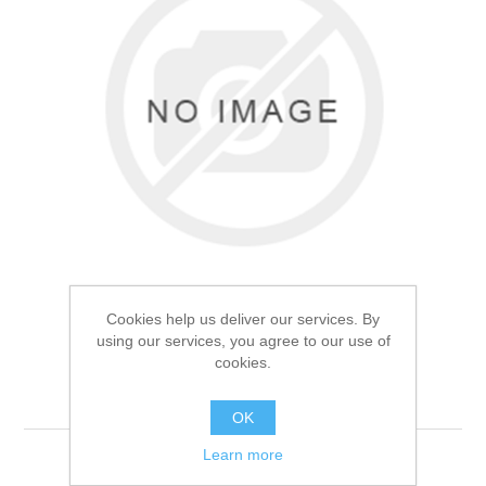
Товары для рыбалки
Cookies help us deliver our services. By
using our services, you agree to our use of
cookies.
Фонарь ручной H-733
Аксессуары для лодок
OK
Learn more
Фонарь ручной H-733