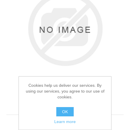
Товары для рыбалки
Cookies help us deliver our services. By
using our services, you agree to our use of
cookies.
Фонарь ручной J4002
Аксессуары для лодок
OK
Learn more
Фонарь ручной J4002