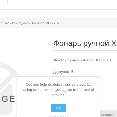
ачение атрибута
/
Фонарь ручной X-Balog BL-770-T6
Фонарь ручной X
Фонарь ручной X-Balog BL-770-T6
Доступно:
5
Cookies help us deliver our services. By
0,00 ₽
using our services, you agree to our use of
cookies.
В КОРЗИНУ
OK
Добавить в список пожеланий