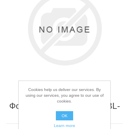
Товары для рыбалки
Cookies help us deliver our services. By
using our services, you agree to our use of
cookies.
Фонарь ручной X-Balog BL-
Аксессуары для лодок
YF-1019-T6
OK
Learn more