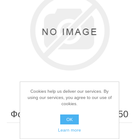
Товары для рыбалки
Cookies help us deliver our services. By
using our services, you agree to our use of
cookies.
Фонарь ручной Z01-XHP50
Аксессуары для лодок
OK
Learn more
Фонарь ручной Z01-XHP50