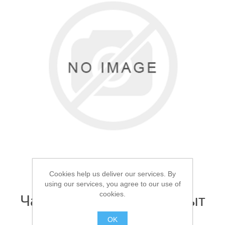
Товары для рыбалки
Cookies help us deliver our services. By
using our services, you agree to our use of
Аксессуары для лодок
cookies.
Чайник-котелок Следопыт
1.7л
OK