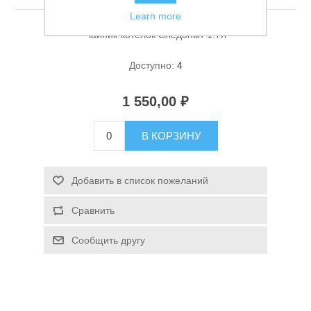
Learn more
Чайник-котелок Следопыт 1.7л
Доступно:
4
1 550,00 ₽
Спасательные средства
В КОРЗИНУ
Добавить в список пожеланий
Сравнить
Сообщить другу