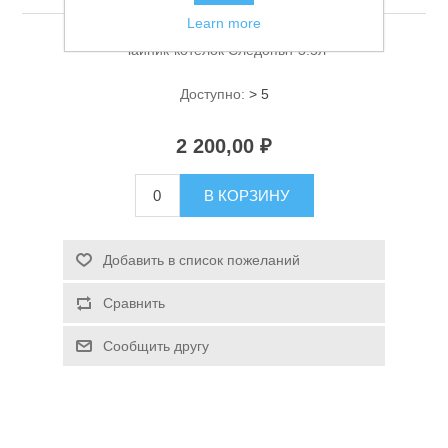
Learn more
Чайник-котелок Следопыт 3.5л
Доступно:
> 5
2 200,00 ₽
Спасательные средства
В КОРЗИНУ
Добавить в список пожеланий
Сравнить
Сообщить другу