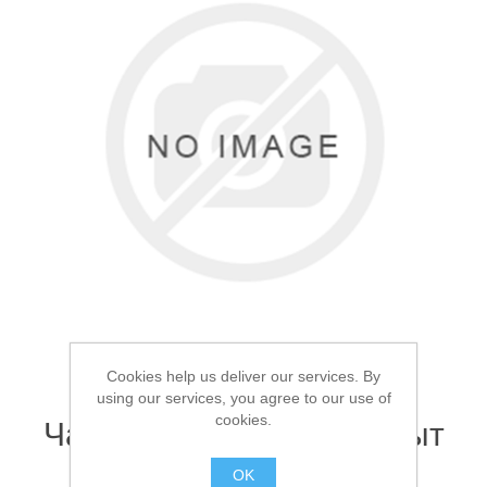
Товары для рыбалки
Cookies help us deliver our services. By
using our services, you agree to our use of
Аксессуары для лодок
cookies.
Чайник-котелок Следопыт
3.5л
OK