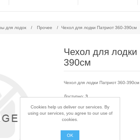
ачение атрибута
ры для лодок
/
Прочее
/
Чехол для лодки Патриот 360-390см
Чехол для лодки
390см
Чехол для лодки Патриот 360-390см
Доступно:
3
Cookies help us deliver our services. By
8 950,00 ₽
using our services, you agree to our use of
cookies.
В КОРЗИНУ
OK