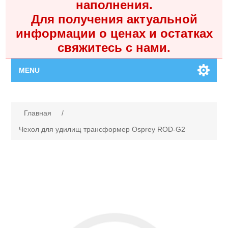
наполнения.
Для получения актуальной
информации о ценах и остатках
свяжитесь с нами.
MENU
Главная
Имя атрибута
Значение атрибута
Главная
/
Каталог
Чехол для удилищ трансформер Osprey ROD-G2
Контакты
Личный кабинет
Поиск