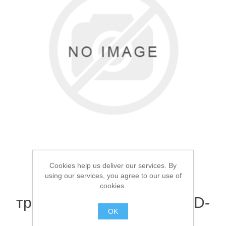
Товары для рыбалки
Cookies help us deliver our services. By
using our services, you agree to our use of
Чехол для удилищ
cookies.
Аксессуары для лодок
трансформер Osprey ROD-
OK
G2