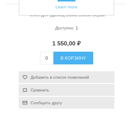
Learn more
Чехол для удилищ Daiwa 150см Серый
Доступно:
1
1 550,00 ₽
Спасательные средства
В КОРЗИНУ
Добавить в список пожеланий
Сравнить
Сообщить другу