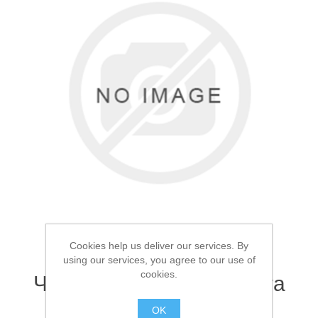
Товары для рыбалки
Cookies help us deliver our services. By
using our services, you agree to our use of
Аксессуары для лодок
cookies.
Чехол для удилищ Daiwa
150см Серый
OK