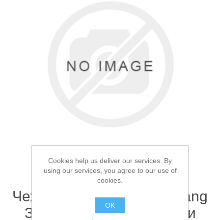
Товары для рыбалки
Cookies help us deliver our services. By
using our services, you agree to our use of
cookies.
Аксессуары для лодок
Чехол для удилищ Kumyang
OK
Зеленый 135см 2 секции