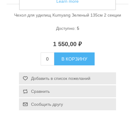
Learn more
Чехол для удилищ Kumyang Зеленый 135см 2 секции
Доступно:
5
1 550,00 ₽
Спасательные средства
В КОРЗИНУ
Добавить в список пожеланий
Сравнить
Сообщить другу