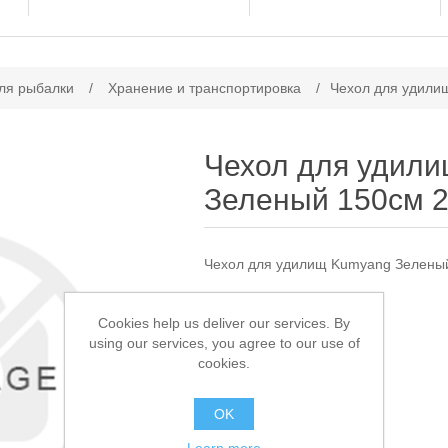
ачение атрибута
ля рыбалки
/
Хранение и транспортировка
/
Чехол для удили
Чехол для удил
Зеленый 150см 2
Чехол для удилищ Kumyang Зеленый
Доступно:
> 5
Cookies help us deliver our services. By
using our services, you agree to our use of
1 750,00 ₽
cookies.
В КОРЗИНУ
OK