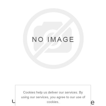
Товары для рыбалки
Аксессуары для лодок
Cookies help us deliver our services. By
using our services, you agree to our use of
Чехол для удилищ Mifine
cookies.