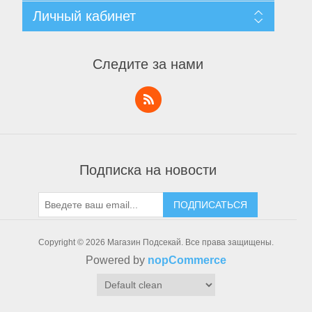
Уведомление о конфиденциальности
Поиск
Личный кабинет
Пользовательское соглашение
Новости
О нас
Блог
Личный кабинет
Контакты
Последние
Заказы
Следите за нами
Список сравнения
Адреса
Новинки
Корзины
Список пожеланий
Заявка на аккаунт поставщика
Тактическое снаряжение
Подписка на новости
ПОДПИСАТЬСЯ
Copyright © 2026 Магазин Подсекай. Все права защищены.
Powered by
nopCommerce