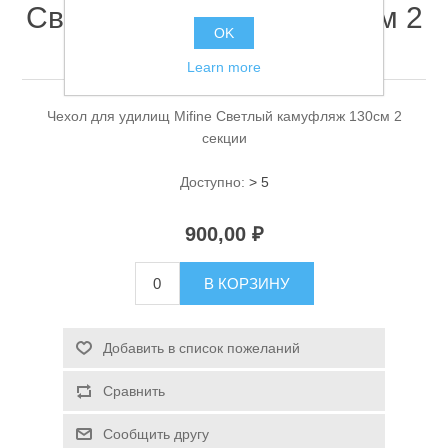
Светлый камуфляж 130см 2
OK
секции
Learn more
Чехол для удилищ Mifine Светлый камуфляж 130см 2
секции
Доступно:
> 5
Спасательные средства
900,00 ₽
В КОРЗИНУ
Добавить в список пожеланий
Сравнить
Сообщить другу