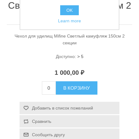
Светлый камуфляж 150см 2
OK
секции
Learn more
Чехол для удилищ Mifine Светлый камуфляж 150см 2
секции
Доступно:
> 5
Спасательные средства
1 000,00 ₽
В КОРЗИНУ
Добавить в список пожеланий
Сравнить
Сообщить другу