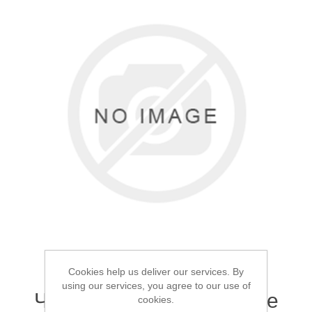
Товары для рыбалки
Аксессуары для лодок
Cookies help us deliver our services. By
using our services, you agree to our use of
Чехол для удилищ Mifine
cookies.