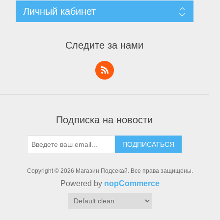
Уведомление о конфиденциальности
Поиск
Личный кабинет
Пользовательское соглашение
Новости
О нас
Блог
Личный кабинет
Контакты
Последние
Заказы
Следите за нами
Список сравнения
Адреса
Новинки
Корзины
Список пожеланий
Заявка на аккаунт поставщика
Тактическое снаряжение
Подписка на новости
ПОДПИСАТЬСЯ
Copyright © 2026 Магазин Подсекай. Все права защищены.
Powered by
nopCommerce