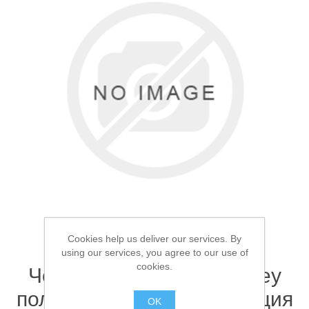
Товары для рыбалки
Cookies help us deliver our services. By
using our services, you agree to our use of
Аксессуары для лодок
cookies.
Чехол для удилищ Osprey
полужесткий 135см 1 секция
OK