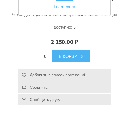
Learn more
Чехол для удилищ Osprey полужесткий 135см 1 секция
Доступно:
3
2 150,00 ₽
Спасательные средства
В КОРЗИНУ
Добавить в список пожеланий
Сравнить
Сообщить другу