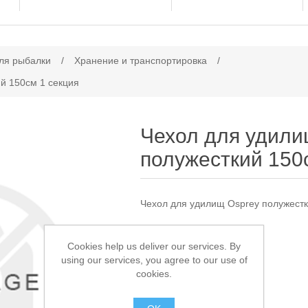
ачение атрибута
ля рыбалки
/
Хранение и транспортировка
/
й 150см 1 секция
Чехол для удили
полужесткий 150
Чехол для удилищ Osprey полужестк
Доступно:
4
Cookies help us deliver our services. By
using our services, you agree to our use of
2 450,00 ₽
cookies.
В КОРЗИНУ