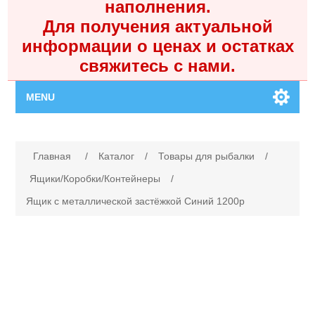
наполнения.
Для получения актуальной
информации о ценах и остатках
свяжитесь с нами.
MENU
Главная
Имя атрибута
Значение атрибута
Главная
/
Каталог
/
Товары для рыбалки
/
Каталог
Ящики/Коробки/Контейнеры
/
Ящик с металлической застёжкой Синий 1200р
Контакты
Личный кабинет
Поиск