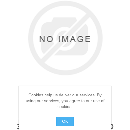
Товары для рыбалки
Cookies help us deliver our services. By
using our services, you agree to our use of
cookies.
Аксессуары для лодок
Ящик с металлической
OK
застёжкой Синий 1200р