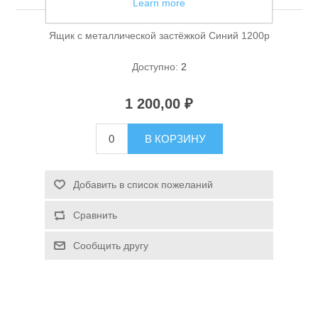
Learn more
Ящик с металлической застёжкой Синий 1200р
Доступно:
2
1 200,00 ₽
Спасательные средства
В КОРЗИНУ
Добавить в список пожеланий
Сравнить
Сообщить другу