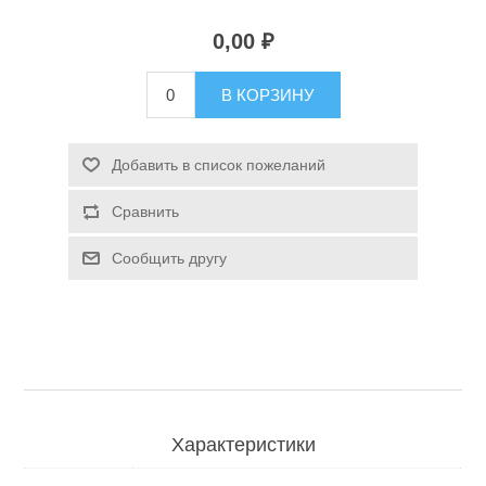
0,00 ₽
Туризм и Активный отдых
В КОРЗИНУ
Добавить в список пожеланий
Сравнить
Сообщить другу
Одежда/Обувь
Характеристики