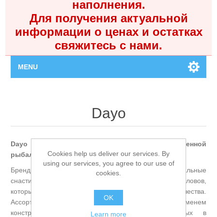
наполнения.
Для получения актуальной
информации о ценах и остатках
свяжитесь с нами.
MENU
Главная
Dayo
Каталог
Dayo — Бюджетный порог входа в мир качественной
Контакты
Cookies help us deliver our services. By
рыбалки.
using our services, you agree to our use of
Бренд Dayo предлагает надёжные и функциональные
cookies.
Личный кабинет
снасти для начинающих и практикующих рыболовов,
которые ищут оптимальное сочетание цены и качества.
OK
Поиск
Ассортимент делает акцент на проверенных временем
конструкциях спиннинговых удилищ и простых в
Learn more