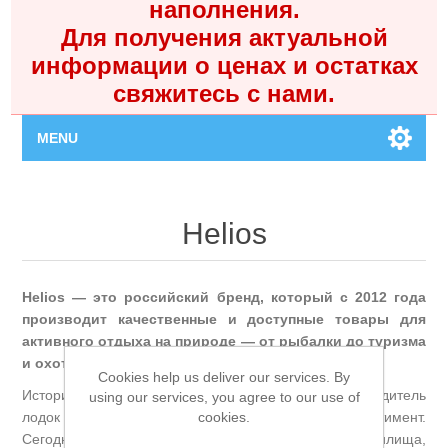
наполнения.
Для получения актуальной
информации о ценах и остатках
свяжитесь с нами.
MENU
Главная
Helios
Каталог
Helios — это российский бренд, который с 2012 года
Контакты
производит качественные и доступные товары для
активного отдыха на природе — от рыбалки до туризма
Личный кабинет
и охоты.
Cookies help us deliver our services. By
История началась, когда компания «ТОНАР», производитель
using our services, you agree to our use of
Поиск
cookies.
лодок и ледобуров, решила расширить свой ассортимент.
Сегодня бренд предлагает более 5000 товаров: удилища,