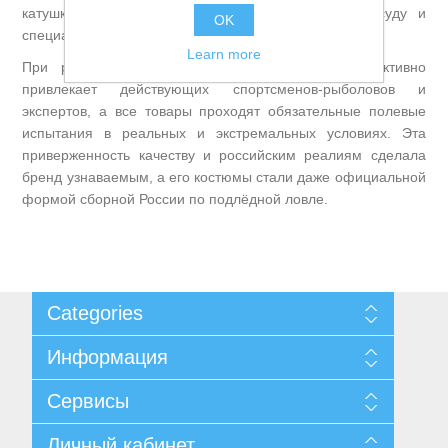
катушки, приманки, а также палатки, мебель, посуду и
OK
специализированную одежду.
Learn more
При разработке снастей и снаряжения Helios активно
Товары для рыбалки
привлекает действующих спортсменов-рыболовов и
экспертов, а все товары проходят обязательные полевые
испытания в реальных и экстремальных условиях. Эта
приверженность качеству и российским реалиям сделала
бренд узнаваемым, а его костюмы стали даже официальной
формой сборной России по подлёдной ловле.
Categories
Информация
Аксессуары для лодок
Карта сайта
Сервисы
Доставка и возврат
Уведомление о конфиденциальности
Поиск
Личный кабинет